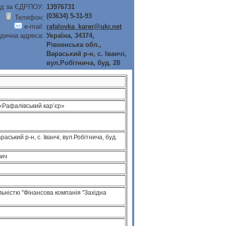
д за ЄДРПОУ:
13976731
(03634) 5-31-93
Телефон:
e-mail:
rafalovka_karer@ukr.net
дична адреса:
Україна, 34374,
Рiвненська обл.,
Вараський р-н, с. Iванчi,
вул.Робiтнича, буд. 28
«Рафалівський кар’єр»
раський р-н, с. Iванчi, вул.Робiтнича, буд.
вич
ьнiстю "Фiнансова компанiя "Захiдна