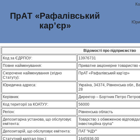
Ко
ПрАТ «Рафалівський
Юри
кар’єр»
Відомості про підприємство
Код за ЄДРПОУ:
13976731
Повне найменування:
Приватне акціонерне товариство 
Скорочене найменування (згідно
ПрАТ «Рафалівський кар’єр»
Статуту):
Юридична адреса:
Україна, 34374, Рiвненська обл., Ва
28
Керівник:
Директор – Бортник Петро Петро
Код території за КОАТУУ:
56000
Регіон:
Рівненська область
Депозитарна установа, що обслуговує
Товарство з обмеженою вiдповiдал
емітента:
iнвестицiйна група"
Депозитарій, що обслуговує емітента:
ПАТ "НДУ"
Статутний капітал (грн.):
1645936.00