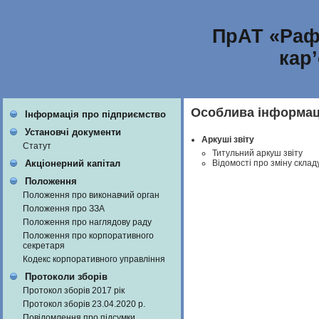
ПрАТ «Раф
кар
Особлива інформаці
Інформація про підприємство
Установчі документи
Аркуші звіту
Статут
Титульний аркуш звіту
Відомості про зміну склад
Акціонерний капітал
Положення
Положення про виконавчий орган
Положення про ЗЗА
Положення про наглядову раду
Положення про корпоративного
секретаря
Кодекс корпоративного управління
Протоколи зборів
Протокол зборів 2017 рік
Протокол зборів 23.04.2020 р.
Повідомлення про підсумки