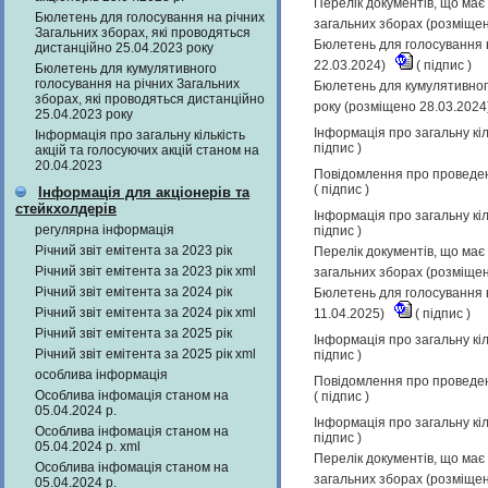
Перелік документів, що має 
Бюлетень для голосування на річних
загальних зборах (розміще
Загальних зборах, які проводяться
Бюлетень для голосування н
дистанційно 25.04.2023 року
22.03.2024)
(
підпис
)
Бюлетень для кумулятивного
голосування на річних Загальних
Бюлетень для кумулятивного
зборах, які проводяться дистанційно
року (розміщено 28.03.2024
25.04.2023 року
Інформація про загальну кіл
Інформація про загальну кількість
підпис
)
акцій та голосуючих акцій станом на
20.04.2023
Повідомлення про проведенн
(
підпис
)
Інформація для акціонерів та
стейкхолдерів
Інформація про загальну кіл
регулярна інформація
підпис
)
Річний звіт емітента за 2023 рік
Перелік документів, що має 
Річний звіт емітента за 2023 рік xml
загальних зборах (розміще
Річний звіт емітента за 2024 рік
Бюлетень для голосування н
Річний звіт емітента за 2024 рік xml
11.04.2025)
(
підпис
)
Річний звіт емітента за 2025 рік
Інформація про загальну кіл
Річний звіт емітента за 2025 рік xml
підпис
)
особлива інформація
Повідомлення про проведенн
Особлива інфомація станом на
(
підпис
)
05.04.2024 р.
Інформація про загальну кіл
Особлива інфомація станом на
підпис
)
05.04.2024 р. xml
Перелік документів, що має 
Особлива інфомація станом на
загальних зборах (розміще
05.04.2024 р.