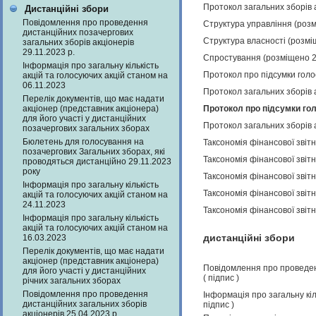
Протокол загальних зборів 
Дистанційні збори
Повідомлення про проведення
Структура управління (роз
дистанційних позачергових
Структура власності (розмі
загальних зборів акціонерів
29.11.2023 р.
Спростування (розміщено 2
Інформація про загальну кількість
Протокол про підсумки голо
акцій та голосуючих акцій станом на
06.11.2023
Протокол загальних зборів 
Перелік документів, що має надати
акціонер (представник акціонера)
Протокол про підсумки гол
для його участі у дистанційних
Протокол загальних зборів 
позачергових загальних зборах
Бюлетень для голосування на
Таксономія фінансової звіт
позачергових Загальних зборах, які
Таксономія фінансової звіт
проводяться дистанційно 29.11.2023
року
Таксономія фінансової звіт
Інформація про загальну кількість
Таксономія фінансової звіт
акцій та голосуючих акцій станом на
24.11.2023
Таксономія фінансової звіт
Інформація про загальну кількість
акцій та голосуючих акцій станом на
дистанційні збори
16.03.2023
Перелік документів, що має надати
акціонер (представник акціонера)
Повідомлення про проведенн
для його участі у дистанційних
(
підпис
)
річних загальних зборах
Повідомлення про проведення
Інформація про загальну кіл
дистанційних загальних зборів
підпис
)
акціонерів 25.04.2023 р.