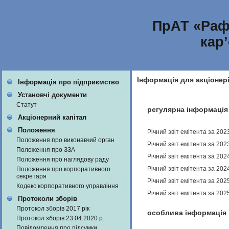
ПрАТ «Раф
кар
Інформація для акціонер
Інформація про підприємство
Установчі документи
Статут
регулярна інформація
Акціонерний капітал
Положення
Річний звіт емітента за 202
Положення про виконавчий орган
Річний звіт емітента за 202
Положення про ЗЗА
Річний звіт емітента за 202
Положення про наглядову раду
Річний звіт емітента за 202
Положення про корпоративного
секретаря
Річний звіт емітента за 202
Кодекс корпоративного управління
Річний звіт емітента за 202
Протоколи зборів
Протокол зборів 2017 рік
особлива інформація
Протокол зборів 23.04.2020 р.
Повідомлення про підсумки