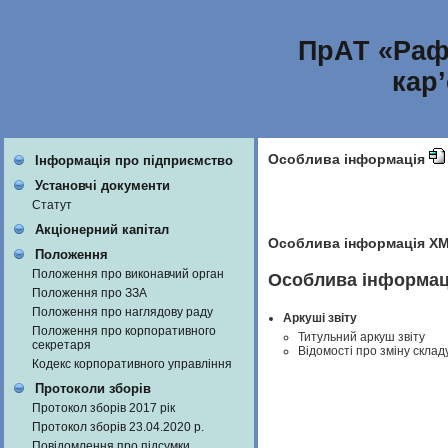
ПрАТ «Раф
кар
Особлива інформація
Інформація про підприємство
Установчі документи
Статут
Акціонерний капітал
Особлива інформація X
Положення
Положення про виконавчий орган
Особлива інформаці
Положення про ЗЗА
Положення про наглядову раду
Аркуші звіту
Положення про корпоративного
Титульний аркуш звіту
секретаря
Відомості про зміну склад
Кодекс корпоративного управління
Протоколи зборів
Протокол зборів 2017 рік
Протокол зборів 23.04.2020 р.
Повідомлення про підсумки