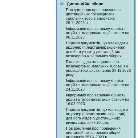
Дистанційні збори
Повідомлення про проведення
дистанційних позачергових
загальних зборів акціонерів
29.11.2023 р.
Інформація про загальну кількість
акцій та голосуючих акцій станом на
06.11.2023
Перелік документів, що має надати
акціонер (представник акціонера)
для його участі у дистанційних
позачергових загальних зборах
Бюлетень для голосування на
позачергових Загальних зборах, які
проводяться дистанційно 29.11.2023
року
Інформація про загальну кількість
акцій та голосуючих акцій станом на
24.11.2023
Інформація про загальну кількість
акцій та голосуючих акцій станом на
16.03.2023
Перелік документів, що має надати
акціонер (представник акціонера)
для його участі у дистанційних
річних загальних зборах
Повідомлення про проведення
дистанційних загальних зборів
акціонерів 25.04.2023 р.