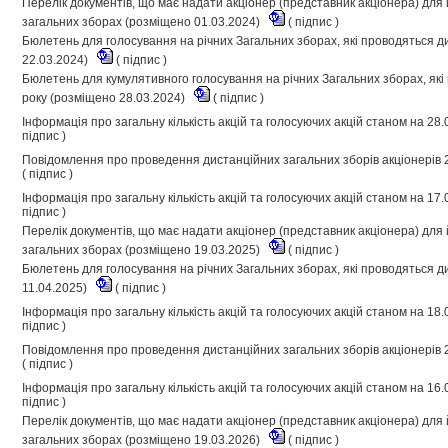
Перелік документів, що має надати акціонер (представник акціонера) для й
загальних зборах (розміщено 01.03.2024)
(
підпис
)
Бюлетень для голосування на річних Загальних зборах, які проводяться д
22.03.2024)
(
підпис
)
Бюлетень для кумулятивного голосування на річних Загальних зборах, які
року (розміщено 28.03.2024)
(
підпис
)
Інформація про загальну кількість акцій та голосуючих акцій станом на 28
підпис
)
Повідомлення про проведення дистанційних загальних зборів акціонерів 
(
підпис
)
Інформація про загальну кількість акцій та голосуючих акцій станом на 17
підпис
)
Перелік документів, що має надати акціонер (представник акціонера) для й
загальних зборах (розміщено 19.03.2025)
(
підпис
)
Бюлетень для голосування на річних Загальних зборах, які проводяться д
11.04.2025)
(
підпис
)
Інформація про загальну кількість акцій та голосуючих акцій станом на 18
підпис
)
Повідомлення про проведення дистанційних загальних зборів акціонерів 
(
підпис
)
Інформація про загальну кількість акцій та голосуючих акцій станом на 16
підпис
)
Перелік документів, що має надати акціонер (представник акціонера) для й
загальних зборах (розміщено 19.03.2026)
(
підпис
)