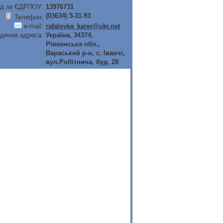
д за ЄДРПОУ:
13976731
(03634) 5-31-93
Телефон:
e-mail:
rafalovka_karer@ukr.net
дична адреса:
Україна, 34374,
Рiвненська обл.,
Вараський р-н, с. Iванчi,
вул.Робiтнича, буд. 28