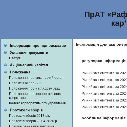
ПрАТ «Раф
кар
Інформація для акціонер
Інформація про підприємство
Установчі документи
Статут
регулярна інформація
Акціонерний капітал
Положення
Річний звіт емітента за 202
Положення про виконавчий орган
Річний звіт емітента за 202
Положення про ЗЗА
Річний звіт емітента за 202
Положення про наглядову раду
Річний звіт емітента за 202
Положення про корпоративного
секретаря
Річний звіт емітента за 202
Кодекс корпоративного управління
Річний звіт емітента за 202
Протоколи зборів
Протокол зборів 2017 рік
особлива інформація
Протокол зборів 23.04.2020 р.
Повідомлення про підсумки