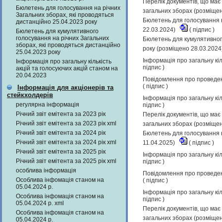
Перелік документів, що має 
Бюлетень для голосування на річних
загальних зборах (розміще
Загальних зборах, які проводяться
Бюлетень для голосування н
дистанційно 25.04.2023 року
22.03.2024)
(
підпис
)
Бюлетень для кумулятивного
голосування на річних Загальних
Бюлетень для кумулятивного
зборах, які проводяться дистанційно
року (розміщено 28.03.2024
25.04.2023 року
Інформація про загальну кіл
Інформація про загальну кількість
підпис
)
акцій та голосуючих акцій станом на
20.04.2023
Повідомлення про проведенн
(
підпис
)
Інформація для акціонерів та
стейкхолдерів
Інформація про загальну кіл
регулярна інформація
підпис
)
Річний звіт емітента за 2023 рік
Перелік документів, що має 
Річний звіт емітента за 2023 рік xml
загальних зборах (розміще
Річний звіт емітента за 2024 рік
Бюлетень для голосування н
Річний звіт емітента за 2024 рік xml
11.04.2025)
(
підпис
)
Річний звіт емітента за 2025 рік
Інформація про загальну кіл
Річний звіт емітента за 2025 рік xml
підпис
)
особлива інформація
Повідомлення про проведенн
Особлива інфомація станом на
(
підпис
)
05.04.2024 р.
Інформація про загальну кіл
Особлива інфомація станом на
підпис
)
05.04.2024 р. xml
Перелік документів, що має 
Особлива інфомація станом на
загальних зборах (розміще
05.04.2024 р.