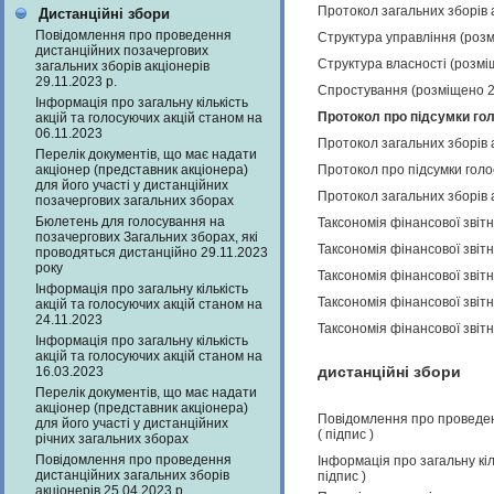
Протокол загальних зборів 
Дистанційні збори
Повідомлення про проведення
Структура управління (роз
дистанційних позачергових
Структура власності (розмі
загальних зборів акціонерів
29.11.2023 р.
Спростування (розміщено 2
Інформація про загальну кількість
Протокол про підсумки гол
акцій та голосуючих акцій станом на
06.11.2023
Протокол загальних зборів 
Перелік документів, що має надати
акціонер (представник акціонера)
Протокол про підсумки голо
для його участі у дистанційних
Протокол загальних зборів 
позачергових загальних зборах
Бюлетень для голосування на
Таксономія фінансової звіт
позачергових Загальних зборах, які
Таксономія фінансової звіт
проводяться дистанційно 29.11.2023
року
Таксономія фінансової звіт
Інформація про загальну кількість
Таксономія фінансової звіт
акцій та голосуючих акцій станом на
24.11.2023
Таксономія фінансової звіт
Інформація про загальну кількість
акцій та голосуючих акцій станом на
дистанційні збори
16.03.2023
Перелік документів, що має надати
акціонер (представник акціонера)
Повідомлення про проведенн
для його участі у дистанційних
(
підпис
)
річних загальних зборах
Повідомлення про проведення
Інформація про загальну кіл
дистанційних загальних зборів
підпис
)
акціонерів 25.04.2023 р.