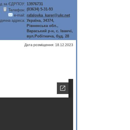
д за ЄДРПОУ:
13976731
(03634) 5-31-93
Телефон:
e-mail:
rafalovka_karer@ukr.net
дична адреса:
Україна, 34374,
Рiвненська обл.,
Вараський р-н, с. Iванчi,
вул.Робiтнича, буд. 28
Дата розміщення: 18.12.2023