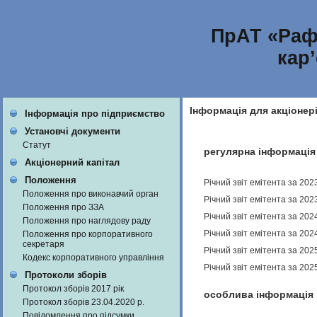
ПрАТ «Раф
кар
Інформація для акціонер
Інформація про підприємство
Установчі документи
Статут
регулярна інформація
Акціонерний капітал
Положення
Річний звіт емітента за 202
Положення про виконавчий орган
Річний звіт емітента за 202
Положення про ЗЗА
Річний звіт емітента за 202
Положення про наглядову раду
Річний звіт емітента за 202
Положення про корпоративного
секретаря
Річний звіт емітента за 202
Кодекс корпоративного управління
Річний звіт емітента за 202
Протоколи зборів
Протокол зборів 2017 рік
особлива інформація
Протокол зборів 23.04.2020 р.
Повідомлення про підсумки