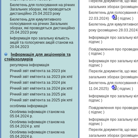
Перелік документів, що має 
Бюлетень для голосування на річних
загальних зборах (розміще
Загальних зборах, які проводяться
Бюлетень для голосування н
дистанційно 25.04.2023 року
22.03.2024)
(
підпис
)
Бюлетень для кумулятивного
голосування на річних Загальних
Бюлетень для кумулятивного
зборах, які проводяться дистанційно
року (розміщено 28.03.2024
25.04.2023 року
Інформація про загальну кіл
Інформація про загальну кількість
підпис
)
акцій та голосуючих акцій станом на
20.04.2023
Повідомлення про проведенн
(
підпис
)
Інформація для акціонерів та
стейкхолдерів
Інформація про загальну кіл
регулярна інформація
підпис
)
Річний звіт емітента за 2023 рік
Перелік документів, що має 
Річний звіт емітента за 2023 рік xml
загальних зборах (розміще
Річний звіт емітента за 2024 рік
Бюлетень для голосування н
Річний звіт емітента за 2024 рік xml
11.04.2025)
(
підпис
)
Річний звіт емітента за 2025 рік
Інформація про загальну кіл
Річний звіт емітента за 2025 рік xml
підпис
)
особлива інформація
Повідомлення про проведенн
Особлива інфомація станом на
(
підпис
)
05.04.2024 р.
Інформація про загальну кіл
Особлива інфомація станом на
підпис
)
05.04.2024 р. xml
Перелік документів, що має 
Особлива інфомація станом на
загальних зборах (розміще
05.04.2024 р.