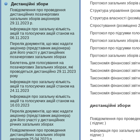
Протокол загальних зборів 
Дистанційні збори
Повідомлення про проведення
Структура управління (роз
дистанційних позачергових
Структура власності (розмі
загальних зборів акціонерів
29.11.2023 р.
Спростування (розміщено 2
Інформація про загальну кількість
Протокол про підсумки голо
акцій та голосуючих акцій станом на
06.11.2023
Протокол загальних зборів 
Перелік документів, що має надати
акціонер (представник акціонера)
Протокол про підсумки голо
для його участі у дистанційних
Протокол загальних зборів 
позачергових загальних зборах
Бюлетень для голосування на
Таксономія фінансової звіт
позачергових Загальних зборах, які
Таксономія фінансової звіт
проводяться дистанційно 29.11.2023
року
Таксономія фінансової звіт
Інформація про загальну кількість
Таксономія фінансової звіт
акцій та голосуючих акцій станом на
24.11.2023
Таксономія фінансової звіт
Інформація про загальну кількість
акцій та голосуючих акцій станом на
дистанційні збори
16.03.2023
Перелік документів, що має надати
акціонер (представник акціонера)
Повідомлення про проведенн
для його участі у дистанційних
(
підпис
)
річних загальних зборах
Повідомлення про проведення
Інформація про загальну кіл
дистанційних загальних зборів
підпис
)
акціонерів 25.04.2023 р.