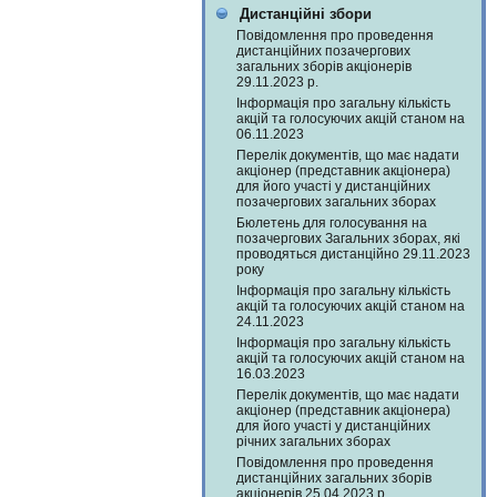
Дистанційні збори
Повідомлення про проведення
дистанційних позачергових
загальних зборів акціонерів
29.11.2023 р.
Інформація про загальну кількість
акцій та голосуючих акцій станом на
06.11.2023
Перелік документів, що має надати
акціонер (представник акціонера)
для його участі у дистанційних
позачергових загальних зборах
Бюлетень для голосування на
позачергових Загальних зборах, які
проводяться дистанційно 29.11.2023
року
Інформація про загальну кількість
акцій та голосуючих акцій станом на
24.11.2023
Інформація про загальну кількість
акцій та голосуючих акцій станом на
16.03.2023
Перелік документів, що має надати
акціонер (представник акціонера)
для його участі у дистанційних
річних загальних зборах
Повідомлення про проведення
дистанційних загальних зборів
акціонерів 25.04.2023 р.