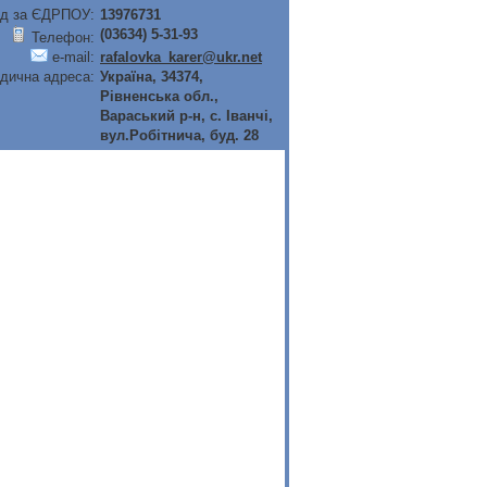
д за ЄДРПОУ:
13976731
(03634) 5-31-93
Телефон:
e-mail:
rafalovka_karer@ukr.net
дична адреса:
Україна, 34374,
Рiвненська обл.,
Вараський р-н, с. Iванчi,
вул.Робiтнича, буд. 28