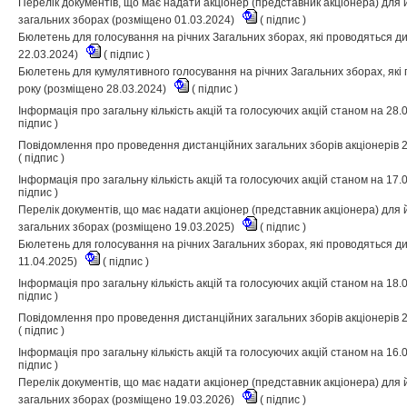
Перелік документів, що має надати акціонер (представник акціонера) для й
загальних зборах (розміщено 01.03.2024)
(
підпис
)
Бюлетень для голосування на річних Загальних зборах, які проводяться д
22.03.2024)
(
підпис
)
Бюлетень для кумулятивного голосування на річних Загальних зборах, які
року (розміщено 28.03.2024)
(
підпис
)
Інформація про загальну кількість акцій та голосуючих акцій станом на 28.
підпис
)
Повідомлення про проведення дистанційних загальних зборів акціонерів 2
(
підпис
)
Інформація про загальну кількість акцій та голосуючих акцій станом на 17.
підпис
)
Перелік документів, що має надати акціонер (представник акціонера) для й
загальних зборах (розміщено 19.03.2025)
(
підпис
)
Бюлетень для голосування на річних Загальних зборах, які проводяться д
11.04.2025)
(
підпис
)
Інформація про загальну кількість акцій та голосуючих акцій станом на 18.
підпис
)
Повідомлення про проведення дистанційних загальних зборів акціонерів 2
(
підпис
)
Інформація про загальну кількість акцій та голосуючих акцій станом на 16.
підпис
)
Перелік документів, що має надати акціонер (представник акціонера) для й
загальних зборах (розміщено 19.03.2026)
(
підпис
)