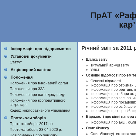
ПрАТ «Раф
кар
Річний звіт за 2011 р
Інформація про підприємство
Установчі документи
Шапка звіту
Статут
Титульний аркуш звіту
Зміст
Акціонерний капітал
Основні відомості про еміт
Положення
Основні відомості
Положення про виконавчий орган
Інформація про отримані л
Положення про ЗЗА
Інформація про рейтинг, п
Інформація про збори акц
Положення про наглядову раду
Інформація про засновник
Положення про корпоративного
Інформація про посадових
секретаря
Інформація про осіб, що 
Кодекс корпоративного управління
Інформація про юросіб, щ
Відомості про цінні папери 
Протоколи зборів
Інформація про акції, обліг
Протокол зборів 2017 рік
Опис бізнесу
Протокол зборів 23.04.2020 р.
Опис бізнесу(текстова ча
Повідомлення про підсумки