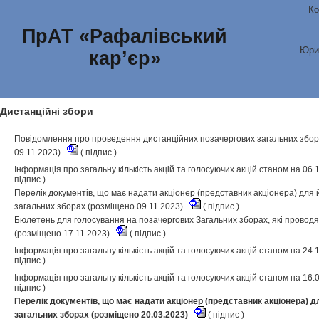
Ко
ПрАТ «Рафалівський
Юри
кар’єр»
Дистанційні збори
Повідомлення про проведення дистанційних позачергових загальних зборів
09.11.2023)
(
підпис
)
Інформація про загальну кількість акцій та голосуючих акцій станом на 06
підпис
)
Перелік документів, що має надати акціонер (представник акціонера) для 
загальних зборах (розміщено 09.11.2023)
(
підпис
)
Бюлетень для голосування на позачергових Загальних зборах, які проводя
(розміщено 17.11.2023)
(
підпис
)
Інформація про загальну кількість акцій та голосуючих акцій станом на 24
підпис
)
Інформація про загальну кількість акцій та голосуючих акцій станом на 16
підпис
)
Перелік документів, що має надати акціонер (представник акціонера) дл
загальних зборах (розміщено 20.03.2023)
(
підпис
)