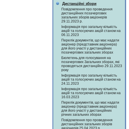
Дистанційні збори
Повідомлення про проведення
дистанційних позачергових
загальних зборів акціонерів
29.11.2023 р.
Інформація про загальну кількість
акцій та голосуючих акцій станом на
06.11.2023
Перелік документів, що має надати
акціонер (представник акціонера)
для його участі у дистанційних
позачергових загальних зборах
Бюлетень для голосування на
позачергових Загальних зборах, які
проводяться дистанційно 29.11.2023
року
Інформація про загальну кількість
акцій та голосуючих акцій станом на
24.11.2023
Інформація про загальну кількість
акцій та голосуючих акцій станом на
16.03.2023
Перелік документів, що має надати
акціонер (представник акціонера)
для його участі у дистанційних
річних загальних зборах
Повідомлення про проведення
дистанційних загальних зборів
акціонерів 25.04.2023 р.