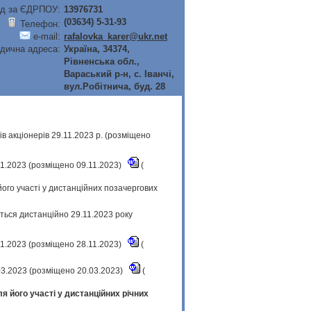
д за ЄДРПОУ:
13976731
(03634) 5-31-93
Телефон:
e-mail:
rafalovka_karer@ukr.net
дична адреса:
Україна, 34374,
Рiвненська обл.,
Вараський р-н, с. Iванчi,
вул.Робiтнича, буд. 28
 акціонерів 29.11.2023 р. (розміщено
.11.2023 (розміщено 09.11.2023)
(
його участі у дистанційних позачергових
ться дистанційно 29.11.2023 року
.11.2023 (розміщено 28.11.2023)
(
.03.2023 (розміщено 20.03.2023)
(
я його участі у дистанційних річних