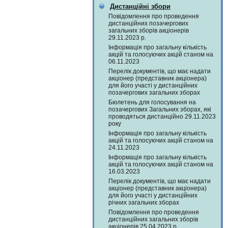
Дистанційні збори
Повідомлення про проведення
дистанційних позачергових
загальних зборів акціонерів
29.11.2023 р.
Інформація про загальну кількість
акцій та голосуючих акцій станом на
06.11.2023
Перелік документів, що має надати
акціонер (представник акціонера)
для його участі у дистанційних
позачергових загальних зборах
Бюлетень для голосування на
позачергових Загальних зборах, які
проводяться дистанційно 29.11.2023
року
Інформація про загальну кількість
акцій та голосуючих акцій станом на
24.11.2023
Інформація про загальну кількість
акцій та голосуючих акцій станом на
16.03.2023
Перелік документів, що має надати
акціонер (представник акціонера)
для його участі у дистанційних
річних загальних зборах
Повідомлення про проведення
дистанційних загальних зборів
акціонерів 25.04.2023 р.