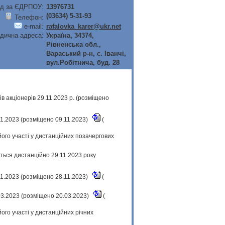
д за ЄДРПОУ:
13976731
(03634) 5-31-93
Телефон:
e-mail:
rafalovka_karer@ukr.net
дична адреса:
Україна, 34374,
Рiвненська обл.,
Вараський р-н, с. Iванчi,
вул.Робiтнича, буд. 28
 акціонерів 29.11.2023 р. (розміщено
.11.2023 (розміщено 09.11.2023)
(
його участі у дистанційних позачергових
ться дистанційно 29.11.2023 року
.11.2023 (розміщено 28.11.2023)
(
.03.2023 (розміщено 20.03.2023)
(
ого участі у дистанційних річних