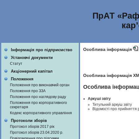
ПрАТ «Раф
кар
Особлива інформація
Інформація про підприємство
Установчі документи
Статут
Акціонерний капітал
Особлива інформація X
Положення
Положення про виконавчий орган
Особлива інформаці
Положення про ЗЗА
Положення про наглядову раду
Аркуші звіту
Положення про корпоративного
Титульний аркуш звіту
секретаря
Відомості про прийняття 
Кодекс корпоративного управління
Протоколи зборів
Протокол зборів 2017 рік
Протокол зборів 23.04.2020 р.
Повідомлення про підсумки