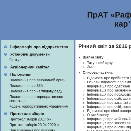
ПрАТ «Раф
кар
Річний звіт за 2016 
Інформація про підприємство
Установчі документи
Шапка звіту
Статут
Титульний аркуш
Зміст
Акціонерний капітал
Описова частина
Положення
Відомості про прийняття 
Положення про виконавчий орган
Основні відомості про емі
Положення про ЗЗА
Інформація про одержані л
Інформація про засновникі
Положення про наглядову раду
Інформація про посадових
Положення про корпоративного
Інформація про осіб, що в
секретаря
Інформація про загальні з
Кодекс корпоративного управління
Інформація про осіб, посл
Відомості про цінні папер
Протоколи зборів
Опис бізнесу
Інформація про майновий 
Протокол зборів 2017 рік
Інформація про зобов'яза
Протокол зборів 23.04.2020 р.
Інформація про обсяги вир
Повідомлення про підсумки