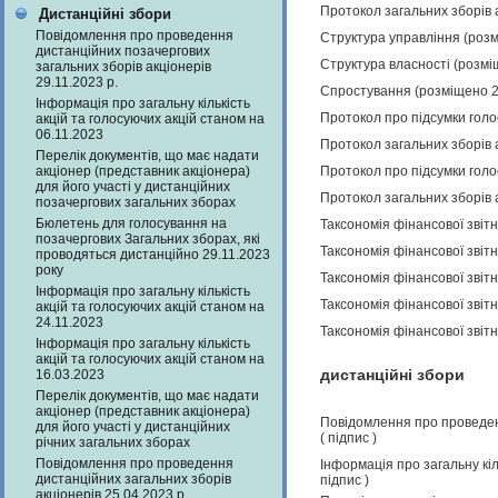
Протокол загальних зборів 
Дистанційні збори
Повідомлення про проведення
Структура управління (роз
дистанційних позачергових
Структура власності (розмі
загальних зборів акціонерів
29.11.2023 р.
Спростування (розміщено 2
Інформація про загальну кількість
Протокол про підсумки голо
акцій та голосуючих акцій станом на
06.11.2023
Протокол загальних зборів 
Перелік документів, що має надати
акціонер (представник акціонера)
Протокол про підсумки голо
для його участі у дистанційних
Протокол загальних зборів 
позачергових загальних зборах
Бюлетень для голосування на
Таксономія фінансової звіт
позачергових Загальних зборах, які
Таксономія фінансової звіт
проводяться дистанційно 29.11.2023
року
Таксономія фінансової звіт
Інформація про загальну кількість
Таксономія фінансової звіт
акцій та голосуючих акцій станом на
24.11.2023
Таксономія фінансової звіт
Інформація про загальну кількість
акцій та голосуючих акцій станом на
дистанційні збори
16.03.2023
Перелік документів, що має надати
акціонер (представник акціонера)
Повідомлення про проведенн
для його участі у дистанційних
(
підпис
)
річних загальних зборах
Повідомлення про проведення
Інформація про загальну кіл
дистанційних загальних зборів
підпис
)
акціонерів 25.04.2023 р.