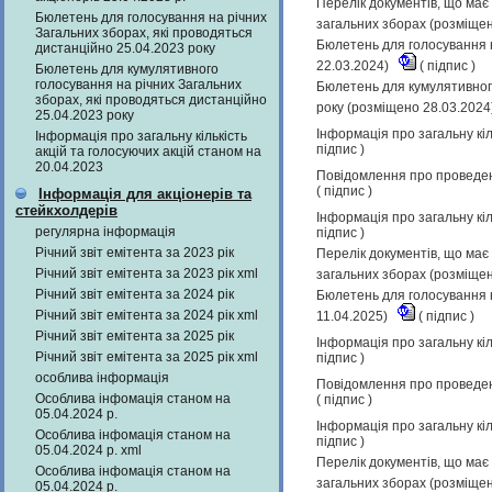
Перелік документів, що має 
Бюлетень для голосування на річних
загальних зборах (розміще
Загальних зборах, які проводяться
Бюлетень для голосування н
дистанційно 25.04.2023 року
22.03.2024)
(
підпис
)
Бюлетень для кумулятивного
голосування на річних Загальних
Бюлетень для кумулятивного
зборах, які проводяться дистанційно
року (розміщено 28.03.2024
25.04.2023 року
Інформація про загальну кіл
Інформація про загальну кількість
підпис
)
акцій та голосуючих акцій станом на
20.04.2023
Повідомлення про проведенн
(
підпис
)
Інформація для акціонерів та
стейкхолдерів
Інформація про загальну кіл
регулярна інформація
підпис
)
Річний звіт емітента за 2023 рік
Перелік документів, що має 
Річний звіт емітента за 2023 рік xml
загальних зборах (розміще
Річний звіт емітента за 2024 рік
Бюлетень для голосування н
Річний звіт емітента за 2024 рік xml
11.04.2025)
(
підпис
)
Річний звіт емітента за 2025 рік
Інформація про загальну кіл
Річний звіт емітента за 2025 рік xml
підпис
)
особлива інформація
Повідомлення про проведенн
Особлива інфомація станом на
(
підпис
)
05.04.2024 р.
Інформація про загальну кіл
Особлива інфомація станом на
підпис
)
05.04.2024 р. xml
Перелік документів, що має 
Особлива інфомація станом на
загальних зборах (розміще
05.04.2024 р.