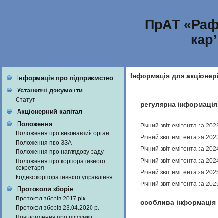
ПрАТ «Раф
кар
Інформація для акціонер
Інформація про підприємство
Установчі документи
Статут
регулярна інформація
Акціонерний капітал
Положення
Річний звіт емітента за 202
Положення про виконавчий орган
Річний звіт емітента за 202
Положення про ЗЗА
Річний звіт емітента за 202
Положення про наглядову раду
Річний звіт емітента за 202
Положення про корпоративного
секретаря
Річний звіт емітента за 202
Кодекс корпоративного управління
Річний звіт емітента за 202
Протоколи зборів
Протокол зборів 2017 рік
особлива інформація
Протокол зборів 23.04.2020 р.
Повідомлення про підсумки