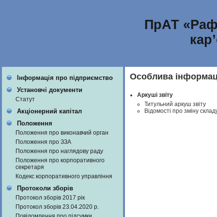
ПрАТ «Раф
кар
Особлива інформаці
Інформація про підприємство
Установчі документи
Аркуші звіту
Статут
Титульний аркуш звіту
Відомості про зміну склад
Акціонерний капітал
Положення
Положення про виконавчий орган
Положення про ЗЗА
Положення про наглядову раду
Положення про корпоративного
секретаря
Кодекс корпоративного управління
Протоколи зборів
Протокол зборів 2017 рік
Протокол зборів 23.04.2020 р.
Повідомлення про підсумки