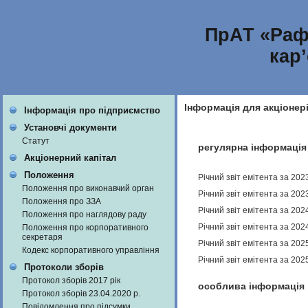
ПрАТ «Раф
кар
Інформація для акціонер
Інформація про підприємство
Установчі документи
Статут
регулярна інформація
Акціонерний капітал
Положення
Річний звіт емітента за 202
Положення про виконавчий орган
Річний звіт емітента за 202
Положення про ЗЗА
Річний звіт емітента за 202
Положення про наглядову раду
Річний звіт емітента за 202
Положення про корпоративного
секретаря
Річний звіт емітента за 202
Кодекс корпоративного управління
Річний звіт емітента за 202
Протоколи зборів
Протокол зборів 2017 рік
особлива інформація
Протокол зборів 23.04.2020 р.
Повідомлення про підсумки