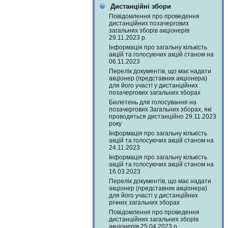
Дистанційні збори
Повідомлення про проведення
дистанційних позачергових
загальних зборів акціонерів
29.11.2023 р.
Інформація про загальну кількість
акцій та голосуючих акцій станом на
06.11.2023
Перелік документів, що має надати
акціонер (представник акціонера)
для його участі у дистанційних
позачергових загальних зборах
Бюлетень для голосування на
позачергових Загальних зборах, які
проводяться дистанційно 29.11.2023
року
Інформація про загальну кількість
акцій та голосуючих акцій станом на
24.11.2023
Інформація про загальну кількість
акцій та голосуючих акцій станом на
16.03.2023
Перелік документів, що має надати
акціонер (представник акціонера)
для його участі у дистанційних
річних загальних зборах
Повідомлення про проведення
дистанційних загальних зборів
акціонерів 25.04.2023 р.