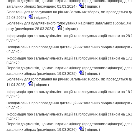
Перелік документів, що має надати акціонер (представник акціонера) для й
загальних зборах (розміщено 01.03.2024)
(
підпис
)
Бюлетень для голосування на річних Загальних зборах, які проводяться д
22.03.2024)
(
підпис
)
Бюлетень для кумулятивного голосування на річних Загальних зборах, які
року (розміщено 28.03.2024)
(
підпис
)
Інформація про загальну кількість акцій та голосуючих акцій станом на 28
підпис
)
Повідомлення про проведення дистанційних загальних зборів акціонерів 
(
підпис
)
Інформація про загальну кількість акцій та голосуючих акцій станом на 17
підпис
)
Перелік документів, що має надати акціонер (представник акціонера) для й
загальних зборах (розміщено 19.03.2025)
(
підпис
)
Бюлетень для голосування на річних Загальних зборах, які проводяться д
11.04.2025)
(
підпис
)
Інформація про загальну кількість акцій та голосуючих акцій станом на 18
підпис
)
Повідомлення про проведення дистанційних загальних зборів акціонерів 
(
підпис
)
Інформація про загальну кількість акцій та голосуючих акцій станом на 16
підпис
)
Перелік документів, що має надати акціонер (представник акціонера) для й
загальних зборах (розміщено 19.03.2026)
(
підпис
)