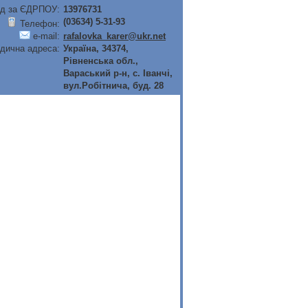
д за ЄДРПОУ:
13976731
(03634) 5-31-93
Телефон:
e-mail:
rafalovka_karer@ukr.net
дична адреса:
Україна, 34374,
Рiвненська обл.,
Вараський р-н, с. Iванчi,
вул.Робiтнича, буд. 28