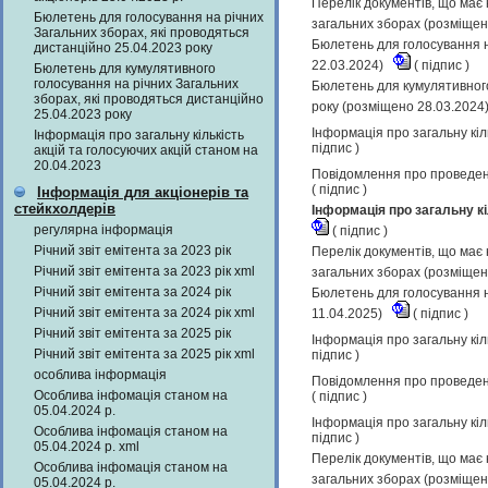
Перелік документів, що має 
Бюлетень для голосування на річних
загальних зборах (розміщен
Загальних зборах, які проводяться
Бюлетень для голосування н
дистанційно 25.04.2023 року
22.03.2024)
(
підпис
)
Бюлетень для кумулятивного
голосування на річних Загальних
Бюлетень для кумулятивного
зборах, які проводяться дистанційно
року (розміщено 28.03.2024
25.04.2023 року
Інформація про загальну кіл
Інформація про загальну кількість
підпис
)
акцій та голосуючих акцій станом на
20.04.2023
Повідомлення про проведенн
(
підпис
)
Інформація для акціонерів та
стейкхолдерів
Інформація про загальну кі
регулярна інформація
(
підпис
)
Річний звіт емітента за 2023 рік
Перелік документів, що має 
Річний звіт емітента за 2023 рік xml
загальних зборах (розміщен
Річний звіт емітента за 2024 рік
Бюлетень для голосування н
Річний звіт емітента за 2024 рік xml
11.04.2025)
(
підпис
)
Річний звіт емітента за 2025 рік
Інформація про загальну кіл
Річний звіт емітента за 2025 рік xml
підпис
)
особлива інформація
Повідомлення про проведенн
Особлива інфомація станом на
(
підпис
)
05.04.2024 р.
Інформація про загальну кіл
Особлива інфомація станом на
підпис
)
05.04.2024 р. xml
Перелік документів, що має 
Особлива інфомація станом на
загальних зборах (розміщен
05.04.2024 р.