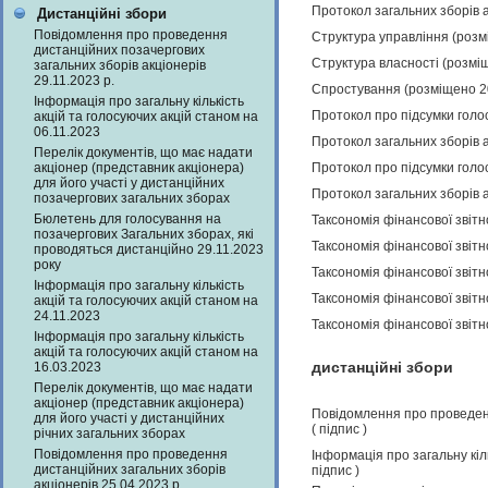
Протокол загальних зборів а
Дистанційні збори
Повідомлення про проведення
Структура управління (розм
дистанційних позачергових
Структура власності (розмі
загальних зборів акціонерів
29.11.2023 р.
Спростування (розміщено 2
Інформація про загальну кількість
Протокол про підсумки голо
акцій та голосуючих акцій станом на
06.11.2023
Протокол загальних зборів а
Перелік документів, що має надати
акціонер (представник акціонера)
Протокол про підсумки голо
для його участі у дистанційних
Протокол загальних зборів а
позачергових загальних зборах
Бюлетень для голосування на
Таксономія фінансової звітн
позачергових Загальних зборах, які
Таксономія фінансової звітн
проводяться дистанційно 29.11.2023
року
Таксономія фінансової звітн
Інформація про загальну кількість
Таксономія фінансової звітн
акцій та голосуючих акцій станом на
24.11.2023
Таксономія фінансової звітн
Інформація про загальну кількість
акцій та голосуючих акцій станом на
дистанційні збори
16.03.2023
Перелік документів, що має надати
акціонер (представник акціонера)
Повідомлення про проведенн
для його участі у дистанційних
(
підпис
)
річних загальних зборах
Повідомлення про проведення
Інформація про загальну кіл
дистанційних загальних зборів
підпис
)
акціонерів 25.04.2023 р.