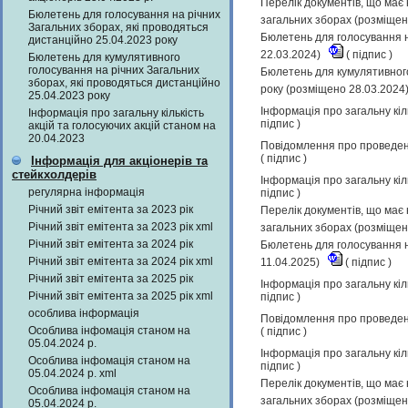
Перелік документів, що має 
Бюлетень для голосування на річних
загальних зборах (розміщен
Загальних зборах, які проводяться
Бюлетень для голосування н
дистанційно 25.04.2023 року
22.03.2024)
(
підпис
)
Бюлетень для кумулятивного
голосування на річних Загальних
Бюлетень для кумулятивного
зборах, які проводяться дистанційно
року (розміщено 28.03.2024
25.04.2023 року
Інформація про загальну кіл
Інформація про загальну кількість
підпис
)
акцій та голосуючих акцій станом на
20.04.2023
Повідомлення про проведенн
(
підпис
)
Інформація для акціонерів та
стейкхолдерів
Інформація про загальну кіл
регулярна інформація
підпис
)
Річний звіт емітента за 2023 рік
Перелік документів, що має 
Річний звіт емітента за 2023 рік xml
загальних зборах (розміщен
Річний звіт емітента за 2024 рік
Бюлетень для голосування н
Річний звіт емітента за 2024 рік xml
11.04.2025)
(
підпис
)
Річний звіт емітента за 2025 рік
Інформація про загальну кіл
Річний звіт емітента за 2025 рік xml
підпис
)
особлива інформація
Повідомлення про проведенн
Особлива інфомація станом на
(
підпис
)
05.04.2024 р.
Інформація про загальну кіл
Особлива інфомація станом на
підпис
)
05.04.2024 р. xml
Перелік документів, що має 
Особлива інфомація станом на
загальних зборах (розміщен
05.04.2024 р.