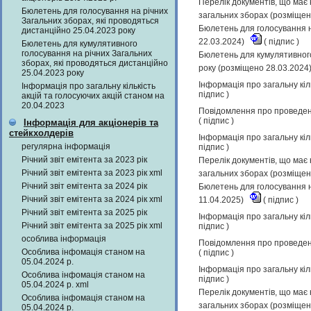
Перелік документів, що має 
Бюлетень для голосування на річних
загальних зборах (розміщен
Загальних зборах, які проводяться
Бюлетень для голосування н
дистанційно 25.04.2023 року
22.03.2024)
(
підпис
)
Бюлетень для кумулятивного
голосування на річних Загальних
Бюлетень для кумулятивного
зборах, які проводяться дистанційно
року (розміщено 28.03.2024
25.04.2023 року
Інформація про загальну кіл
Інформація про загальну кількість
підпис
)
акцій та голосуючих акцій станом на
20.04.2023
Повідомлення про проведенн
(
підпис
)
Інформація для акціонерів та
стейкхолдерів
Інформація про загальну кіл
регулярна інформація
підпис
)
Річний звіт емітента за 2023 рік
Перелік документів, що має 
Річний звіт емітента за 2023 рік xml
загальних зборах (розміщен
Річний звіт емітента за 2024 рік
Бюлетень для голосування н
Річний звіт емітента за 2024 рік xml
11.04.2025)
(
підпис
)
Річний звіт емітента за 2025 рік
Інформація про загальну кіл
Річний звіт емітента за 2025 рік xml
підпис
)
особлива інформація
Повідомлення про проведенн
Особлива інфомація станом на
(
підпис
)
05.04.2024 р.
Інформація про загальну кіл
Особлива інфомація станом на
підпис
)
05.04.2024 р. xml
Перелік документів, що має 
Особлива інфомація станом на
загальних зборах (розміщен
05.04.2024 р.