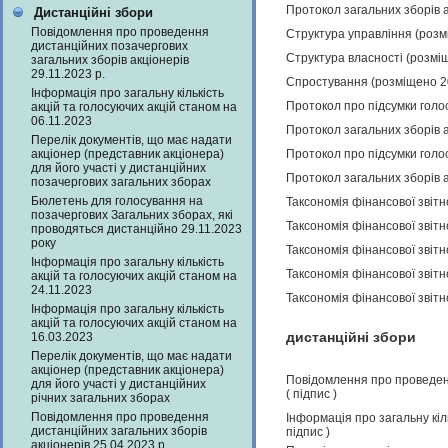
Протокол загальних зборів а
Дистанційні збори
Повідомлення про проведення
Структура управління (розм
дистанційних позачергових
Структура власності (розмі
загальних зборів акціонерів
29.11.2023 р.
Спростування (розміщено 2
Інформація про загальну кількість
Протокол про підсумки голо
акцій та голосуючих акцій станом на
06.11.2023
Протокол загальних зборів а
Перелік документів, що має надати
акціонер (представник акціонера)
Протокол про підсумки голо
для його участі у дистанційних
Протокол загальних зборів а
позачергових загальних зборах
Бюлетень для голосування на
Таксономія фінансової звітн
позачергових Загальних зборах, які
Таксономія фінансової звітн
проводяться дистанційно 29.11.2023
року
Таксономія фінансової звітн
Інформація про загальну кількість
Таксономія фінансової звітн
акцій та голосуючих акцій станом на
24.11.2023
Таксономія фінансової звітн
Інформація про загальну кількість
акцій та голосуючих акцій станом на
дистанційні збори
16.03.2023
Перелік документів, що має надати
акціонер (представник акціонера)
Повідомлення про проведенн
для його участі у дистанційних
(
підпис
)
річних загальних зборах
Повідомлення про проведення
Інформація про загальну кіл
дистанційних загальних зборів
підпис
)
акціонерів 25.04.2023 р.