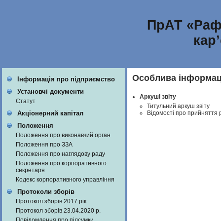
ПрАТ «Раф
кар
Особлива інформаці
Інформація про підприємство
Установчі документи
Аркуші звіту
Статут
Титульний аркуш звіту
Відомості про прийняття 
Акціонерний капітал
Положення
Положення про виконавчий орган
Положення про ЗЗА
Положення про наглядову раду
Положення про корпоративного
секретаря
Кодекс корпоративного управління
Протоколи зборів
Протокол зборів 2017 рік
Протокол зборів 23.04.2020 р.
Повідомлення про підсумки